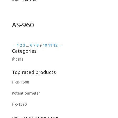
AS-960
←
1
2
3
…
6
7
8
9
10
11
12
→
Categories
ข่าวสาร
Top rated products
HRK-1508
Potentionmeter
HR-1390