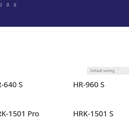
Home
Products
Service
Production Sam
-640 S
HR-960 S
K-1501 Pro
HRK-1501 S