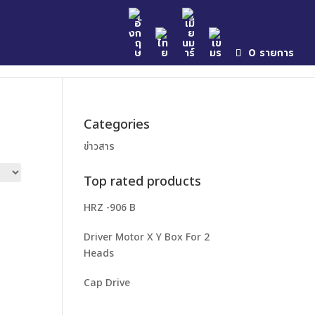
ples
Catalog
News & Event
Contact
0 รายการ
Categories
ข่าวสาร
Top rated products
HRZ -906 B
Driver Motor X Y Box For 2
Heads
Cap Drive