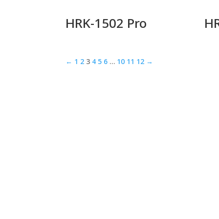
HRK-1502 Pro
HR
←
1
2
3
4
5
6
…
10
11
12
→