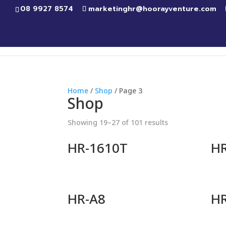
08 9927 8574
marketinghr@hoorayventure.com
Home
/
Shop
/ Page 3
Shop
Showing 19–27 of 101 results
HR-1610T
HR
HR-A8
HR