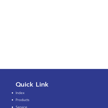
Quick Link
Index
Products
Service