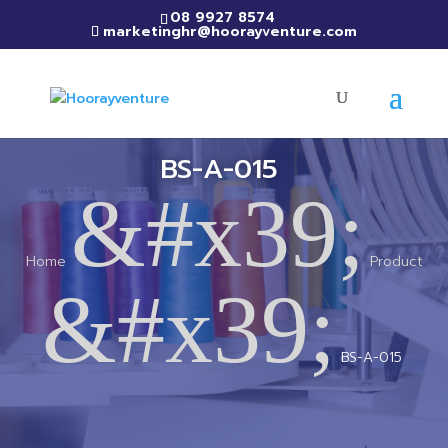
08 9927 8574
marketinghr@hoorayventure.com
BS-A-015
&#x39;
Home
Product
&#x39;
BS-A-015