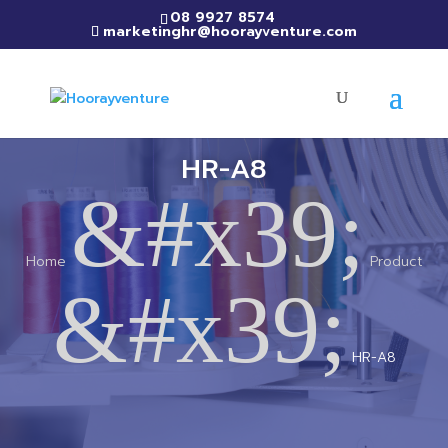
08 9927 8574
marketinghr@hoorayventure.com
HR-A8
&#x39;
Home
Product
&#x39;
HR-A8