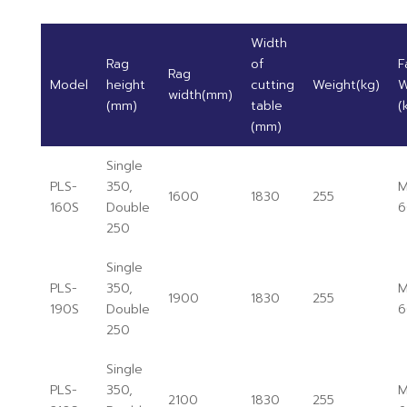
Width
Rag
of
F
Rag
Model
height
cutting
Weight(kg)
W
width(mm)
(mm)
table
(
(mm)
Single
PLS-
350,
M
1600
1830
255
160S
Double
6
250
Single
PLS-
350,
M
1900
1830
255
190S
Double
6
250
Single
PLS-
350,
M
2100
1830
255