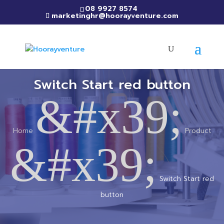
08 9927 8574
marketinghr@hoorayventure.com
Switch Start red button
&#x39;
Home
Product
&#x39;
Switch Start red
button