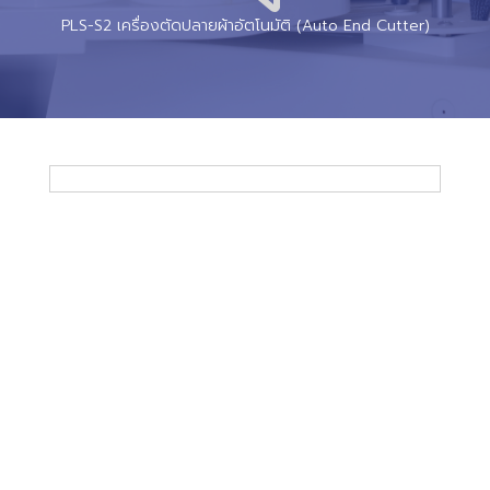
PLS-S2 เครื่องตัดปลายผ้าอัตโนมัติ (Auto End Cutter)