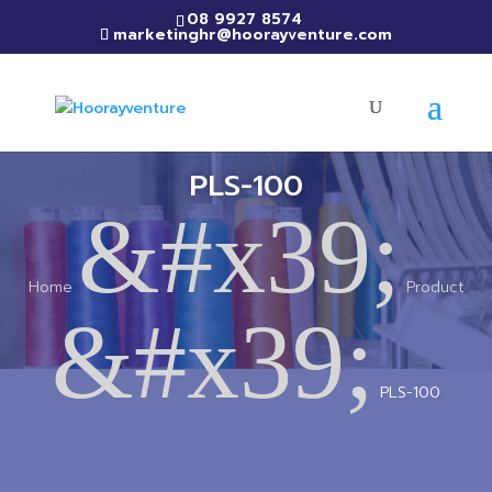
08 9927 8574
marketinghr@hoorayventure.com
PLS-100
&#x39;
Home
Product
&#x39;
PLS-100