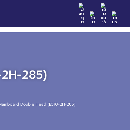
n Samples
Catalog
News & Event
Contact
-2H-285)
Mainboard Double Head (E510-2H-285)