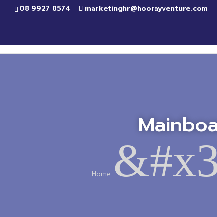
08 9927 8574
marketinghr@hoorayventure.com
Mainboa
&#x3
Home