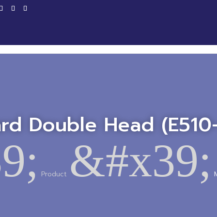
Home
Products
Service
Productio
rd Double Head (E510
9;
&#x39;
Product