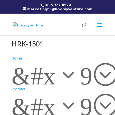
08 9927 8574
marketinghr@hoorayventure.com
HRK-1501
Home
&#x39
Product
&#x39