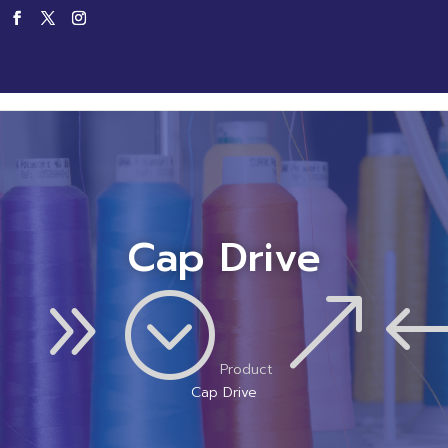
Home
Products
Service
Productio
Cap Drive
39;
&
Product
Cap Drive