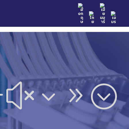
n Samples
Catalog
News & Event
Contact
#x39;