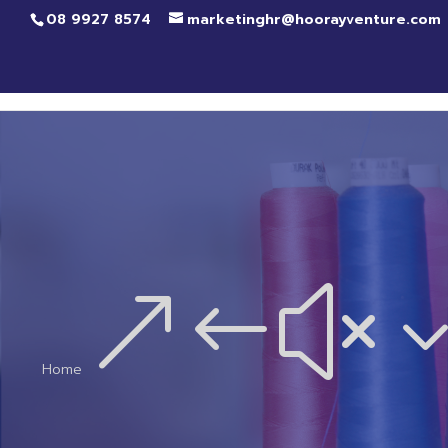
08 9927 8574
marketinghr@hoorayventure.com
&#x
Home