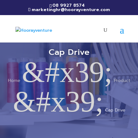
08 9927 8574
marketinghr@hoorayventure.com
Cap Drive
&#x39;
Home
Product
&#x39;
Cap Drive