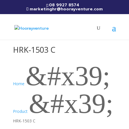
08 9927 8574
marketinghr@hoorayventure.com
HRK-1503 C
&#x39;
Home
&#x39;
Product
HRK-1503 C