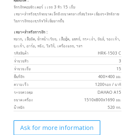
จักรปักคอมพิวเตอร์ เเบบ 3 หัว 15 เข็ม
เหมาะสำหรับธุรกิจขนาดเล็กถึงขนาดกลางที่สนใจจะเพิ่มประสิทธิภาพ
ในการปักของธุรกิจให้เพิ่มมากขึ้น
เหมาะสำหรับการปัก :
หมวก, เสื้อยืด, ผ้าหน้าเรียบ, เสื้อฮู้ด, แพทช์, กระเป๋า, ยีนส์, รองเท้า,
ถุงเท้า, อาร์ม, หนัง, โลโก้, เครื่องแบบ, ฯลฯ
รหัสสินค้า
HRK-1503 C
จำนวนหัว
3
จำนวนเข็ม
15
พื้นที่ปัก
400×400 มม.
ความเร็ว
1200รอบ / นาที
ระบบควบคุม
DAHAO A15
ขนาดเครื่อง
1510x800x1690 มม.
น้ำหนัก
520 กก.
Ask for more information