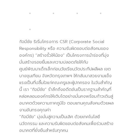
กิจมีชัย ริเริ่มโครงการ CSR (Corporate Social
Responsibility หรือ ความรับผิดชอบต่อสังคมของ
องค์กร) “สร้างรั้วให้น้อง” เป็นโครงการนำร่องที่มุ่ง
มั่นสร้างรอยยิ้มและความปลอดภัยให้กับ
ศูนย์พัฒนาเด็กเล็กก่อนวัยเรียนวัดประทีปผลีผล เขต
บางขุนเทียน จังหวัดกรุงเทพฯ ให้กลับมาสวยงามแข็ง
แรงเป็นที่ปลื้มใจแก่คณะครูและผู้ปกครอง ในวันสำคัญ
นี้ เรา “กิจมีชัย” รำลึกถึงอดีตอันเป็นรากฐานสำคัญที่
หล่อหลอมองค์กรให้เติบโตอย่างมั่นคงพร้อมก้าวเดินสู่
อนาคตด้วยความภาคภูมิใจ ตอบแทนคุณสังคมด้วยผล
งานอันทรงคุณค่า
“กิจมีชัย” มุ่งมั่นสู่ความเป็นเลิศ ด้วยเทคโนโลยี
นวัตกรรม และความรับผิดชอบต่อสังคมเพื่อร่วมสร้าง
อนาคตที่ยั่งยืนสำหรับทุกคน