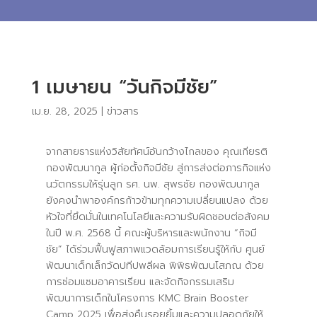
1 เมษายน “วันกิจมีชัย”
เม.ย. 28, 2025
|
ข่าวสาร
จากสายธารแห่งวิสัยทัศน์อันกว้างไกลของ คุณเกียรติ
กองพัฒนากูล ผู้ก่อตั้งกิจมีชัย สู่การส่งต่อภารกิจแห่ง
นวัตกรรมให้รุ่นลูก รศ. นพ. สุพรชัย กองพัฒนากูล
ยังคงนำพาองค์กรก้าวข้ามทุกความเปลี่ยนแปลง ด้วย
หัวใจที่ยึดมั่นในเทคโนโลยีและความรับผิดชอบต่อสังคม
ในปี พ.ศ. 2568 นี้ คณะผู้บริหารและพนักงาน “กิจมี
ชัย” ได้ร่วมฟื้นฟูสภาพแวดล้อมการเรียนรู้ให้กับ ศูนย์
พัฒนาเด็กเล็กวัดปทีปพลีผล พิพิธพัฒนโสภณ ด้วย
การซ่อมแซมอาคารเรียน และจัดกิจกรรมเสริม
พัฒนาการเด็กในโครงการ KMC Brain Booster
Camp 2025 เพื่อส่งคืนรอยยิ้มและความปลอดภัยให้