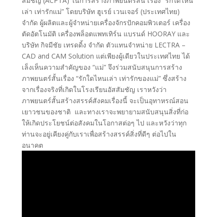
สัมชัญ​ (ACPTA) ในการสร้างภาพยนตร์สั้น เรื่อง “รักใดไหน
เล่า เท่ารักแม่” โดยบริษัท ฮูเรย์ เวนเจอร์ (ประเทศไทย)
จำกัด ผู้ผลิตและผู้จำหน่ายเครื่องจักรปักคอมพิวเตอร์ เครื่อง
ตัดอัตโนมัติ เครื่องพล็อตแพทเทิร์น แบรนด์ HOORAY และ
บริษัท กิจมีชัย เทรดดิ้ง จำกัด ตัวแทนจำหน่าย LECTRA –
CAD and CAM Solution แต่เพียงผู้เดียวในประเทศไทย ได้
เล็งเห็นความสำคัญของ “แม่” จึงร่วมสนับสนุนการสร้าง
ภาพยนตร์สั้นเรื่อง “รักใดไหนเล่า เท่ารักของแม่” ซึ่งสร้าง
จากเรื่องจริงที่เกิดในโรงเรียนอัสสัมชัญ เราหวังว่า
ภาพยนตร์สั้นสร้างสรรค์สังคมเรื่องนี้ จะเป็นอุทาหรณ์สอน
เยาวชนของชาติ และทางเราจะพยายามสนับสนุนสิ่งที่ก่อ
ให้เกิดประโยชน์ต่อสังคมในโอกาสต่อๆ ไป และหวังว่าทุก
ท่านจะอยู่เคียงคู่กับเราเพื่อสร้างสรรค์สิ่งที่ดีๆ ต่อไปใน
อนาคต