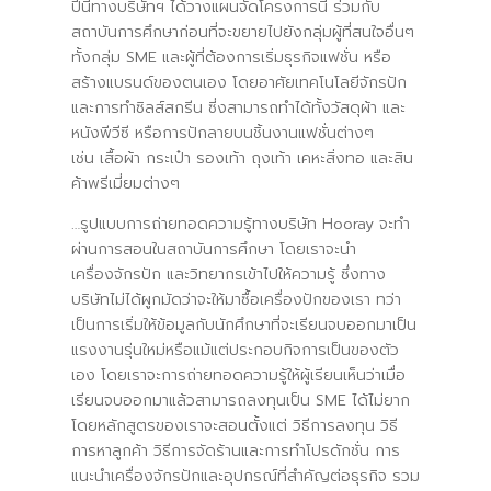
ปีนี้ทางบริษัทฯ ได้วางแผนจัดโครงการนี้ ร่วมกับ
สถาบันการศึกษาก่อนที่จะขยายไปยังกลุ่มผู้ที่สนใจอื่นๆ
ทั้งกลุ่ม SME และผู้ที่ต้องการเริ่มธุรกิจแฟชั่น หรือ
สร้างแบรนด์ของตนเอง โดยอาศัยเทคโนโลยีจักรปัก
และการทำซิลส์สกรีน ซี่งสามารถทำได้ทั้งวัสดุผ้า และ
หนังพีวีซี หรือการปักลายบนชิ้นงานแฟชั่นต่างๆ
เช่น เสื้อผ้า กระเป๋า รองเท้า ถุงเท้า เคหะสิ่งทอ และสิน
ค้าพรีเมี่ยมต่างๆ
…รูปแบบการถ่ายทอดความรู้ทางบริษัท Hooray จะทำ
ผ่านการสอนในสถาบันการศึกษา โดยเราจะนำ
เครื่องจักรปัก และวิทยากรเข้าไปให้ความรู้ ซึ่งทาง
บริษัทไม่ได้ผูกมัดว่าจะให้มาซื้อเครื่องปักของเรา ทว่า
เป็นการเริ่มให้ข้อมูลกับนักศึกษาที่จะเรียนจบออกมาเป็น
แรงงานรุ่นใหม่หรือแม้แต่ประกอบกิจการเป็นของตัว
เอง โดยเราจะการถ่ายทอดความรู้ให้ผู้เรียนเห็นว่าเมื่อ
เรียนจบออกมาแล้วสามารถลงทุนเป็น SME ได้ไม่ยาก
โดยหลักสูตรของเราจะสอนตั้งแต่ วิธีการลงทุน วิธี
การหาลูกค้า วิธีการจัดร้านและการทำโปรดักชั่น การ
แนะนำเครื่องจักรปักและอุปกรณ์ที่สำคัญต่อธุรกิจ รวม