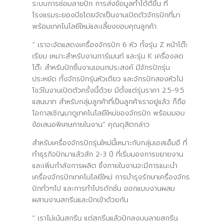
ระบบการซ่อมลายปัก การส่งข้อมูลทำได้ดีขึ้น ที่
โรงแรมระยองบีชโดยจัดเป็นงานเปิดตัวจักรปักที่มา
พร้อมเทคโนโลยีใหม่และเลี้ยงขอบคุณลูกค้า
“ เราจะจัดแสดงเครื่องจักรปัก 6 หัว ทั้งรุ่น Z หน้าโต๊ะ
เรียบ เหมาะสำหรับงานการ์เมนท์ และรุ่น K เครื่องลด
โต๊ะ สำหรับปักชิ้นงานเอนกประสงค์ มีจักรปักรุ่น
ประหยัด ทั้งจักรปักรุ่นหัวเดียว และจักรปักสองหัวไป
โชว์ในงานเปิดตัวครั้งนี้ด้วย มีตั้งแต่รุ่นราคา 2.5-9.5
แสนบาท สำหรับกลุ่มลูกค้าที่เป็นลูกค้าเราอยู่แล้ว ก็ถือ
โอกาสเชิญมาดูเทคโนโลยีใหม่ของจักรปัก พร้อมมอบ
ข้อเสนอพิเศษภายในงาน” คุณดุสิตกล่าว
สำหรับเครื่องจักรปักรุ่นใหม่นี้เหมาะกับกลุ่มเอสเอ็มอี ที่
ทำธุรกิจปักมาแล้วสัก 2-3 ปี ที่เริ่มมองการขยายงาน
และเพิ่มกำลังการผลิต ซึ่งภายในงานจะมีการแนะนำ
เครื่องจักรปักเทคโนโลยีใหม่ การบำรุงรักษาเครื่องจักร
ปักทั่วๆไป และการทำโปรดักชั่น ออกแบบงานผสม
ผสานงานสกรีนและปักเข้าด้วยกัน
“ เราไม่เน้นสกรีน แต่สกรีนแล้วปักลงบนลายสกรีน