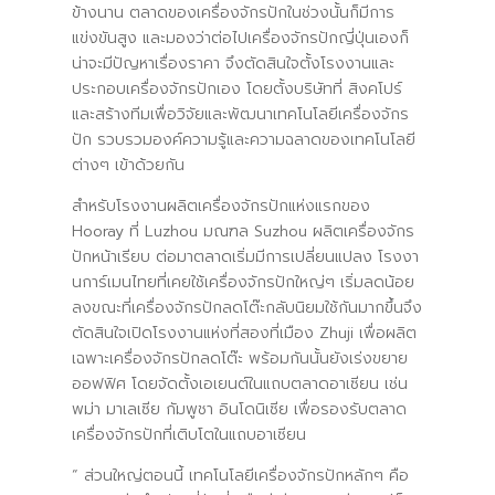
ข้างนาน ตลาดของเครื่องจักรปักในช่วงนั้นก็มีการ
แข่งขันสูง และมองว่าต่อไปเครื่องจักรปักญี่ปุ่นเองก็
น่าจะมีปัญหาเรื่องราคา จึงตัดสินใจตั้งโรงงานและ
ประกอบเครื่องจักรปักเอง โดยตั้งบริษัทที่ สิงคโปร์
และสร้างทีมเพื่อวิจัยและพัฒนาเทคโนโลยีเครื่องจักร
ปัก รวบรวมองค์ความรู้และความฉลาดของเทคโนโลยี
ต่างๆ เข้าด้วยกัน
สำหรับโรงงานผลิตเครื่องจักรปักแห่งแรกของ
Hooray ที่ Luzhou มณฑล Suzhou ผลิตเครื่องจักร
ปักหน้าเรียบ ต่อมาตลาดเริ่มมีการเปลี่ยนแปลง โรงงา
นการ์เมนไทยที่เคยใช้เครื่องจักรปักใหญ่ๆ เริ่มลดน้อย
ลงขณะที่เครื่องจักรปักลดโต๊ะกลับนิยมใช้กันมากขึ้นจึง
ตัดสินใจเปิดโรงงานแห่งที่สองที่เมือง Zhuji เพื่อผลิต
เฉพาะเครื่องจักรปักลดโต๊ะ พร้อมกันนั้นยังเร่งขยาย
ออฟฟิศ โดยจัดตั้งเอเยนต์ในแถบตลาดอาเซียน เช่น
พม่า มาเลเซีย กัมพูชา อินโดนิเซีย เพื่อรองรับตลาด
เครื่องจักรปักที่เติบโตในแถบอาเซียน
“ ส่วนใหญ่ตอนนี้ เทคโนโลยีเครื่องจักรปักหลักๆ คือ