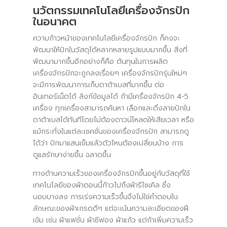
นวัตกรรมเทคโนโลยีเครื่องจักรปัก
ในอนาคต
ความก้าวหน้าของเทคโนโลยีเครื่องจักรปัก ก็คงจะ
พัฒนาให้ปักในวัสดุได้หลากหลายรูปแบบมากขึ้น สิ่งที่
พัฒนามากขึ้นอีกอย่างก็คือ ต้นทุนในการผลิต
เครื่องจักรปักจะถูกลงเรื่อยๆ เครื่องจักรปักรุ่นใหม่ๆ
จะมีการพัฒนาการเก็บดาต้าเบสที่มากขึ้น ต่อ
อินเทอร์เน็ตได้ ลิงก์ข้อมูลได้ ถ้ามีเครื่องจักรปัก 4-5
เครื่อง ทุกเครื่องสามารถค้นหา เลือกและดึงลายปักใน
ดาต้าเบสได้ทันทีโดยไม่ต้องดาวน์โหลดให้เสียเวลา หรือ
แม้กระทั่งในแต่ละเซคชั่นของเครื่องจักรปัก สามารถดู
ได้ว่า ปักมาแสนเข็มแล้วตัวไหนต้องเปลี่ยนบ้าง การ
ดูแลรักษาง่ายขึ้น ฉลาดขึ้น
ทางด้านความเร็วของเครื่องจักรปักขึ้นอยู่กับวัสดุที่ใช้
เทคโนโลยีของผ้าตอนนี้ก้าวไปถึงผ้ารีไซเคิล ซึ่ง
บอบบางลง การเร่งความเร็วขึ้นจึงไม่ใช่คำตอบใน
ลักษณะของผ้าเกรดดีๆ แต่จะเน้นความละเอียดของฝี
เข้ม เช่น ผ้าแฟชั่น ผ้าชีฟอง ผ้าแก้ว แต่ถ้าเพิ่มความเร็ว