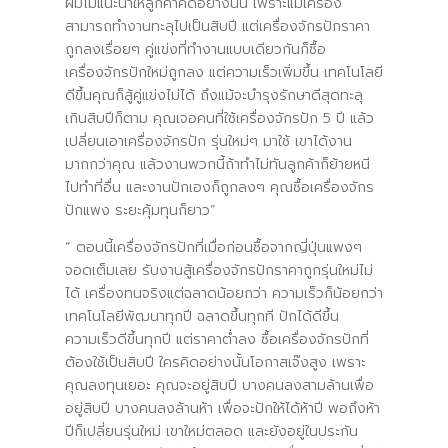
ผมไม่แนะนำให้ลูกค้าคิดอย่างนั้น เพราะแม้เครื่อง
สามารถทำงานทะลุไปเป็นสิบปี แต่เครื่องจักรปักราคา
ถูกลงเรื่อยๆ คู่แข่งที่ทำงานแบบเดียวกันก็ซื้อ
เครื่องจักรปักใหม่ถูกลง แต่ความเร็วเพิ่มขึ้น เทคโนโลยี
ดีขึ้นคุณก็สู้คู่แข่งไม่ได้ ถึงแม้จะบำรุงรักษาดีสุดทะลุ
เกินสิบปีก็ตาม คุณเจอคนที่ใช้เครื่องจักรปัก 5 ปี แล้ว
เปลี่ยนเอาเครื่องจักรปัก รุ่นใหม่ๆ มาใช้ เขาได้งาน
มากกว่าคุณ แล้วงานพวกนี้ถ้าทำไม่ทันลูกค้าก็ย้ายหนี
ไปทำที่อื่น และงานปักเองก็ถูกลงๆ คุณซื้อเครื่องจักร
ปักแพง ระยะคุ้มทุนก็ยาว”
“ ตอนนี้เครื่องจักรปักที่เมื่อก่อนซื้อจากญี่ปุ่นแพงๆ
จอดเต็มเลย รับงานสู้เครื่องจักรปักราคาถูกรุ่นใหม่ไม่
ได้ เครื่องทนจริงแต่ฉลาดน้อยกว่า ความเร็วก็น้อยกว่า
เทคโนโลยีพัฒนาทุกปี ฉลาดขึ้นทุกที ปักได้ดีขึ้น
ความเร็วดีขึ้นทุกปี แต่ราคาต่ำลง ซื้อเครื่องจักรปักที่
ต้องใช้เป็นสิบปี ใครคิดอย่างนั้นโอกาสเจ๊งสูง เพราะ
คุณลงทุนเยอะ คุณจะอยู่สิบปี บางคนลงสามล้านเพื่อ
อยู่สิบปี บางคนลงล้านห้า เพื่อจะปักให้ได้ห้าปี พอถึงห้า
ปีก็เปลี่ยนรุ่นใหม่ เขาใหม่ตลอด และยังอยู่ในประกัน