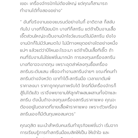
เยอะ เครื่องจักรปักไม่ต้องใหญ่ แต่คุณก็สามารถ
ทำงานได้ทั้งสองอย่าง”
“ อันที่จริงงานของแบรนด์อย่างไนกี้ อาดิดาส ก็สลับ
กันไป บางทีก็นิยมปัก บางทีก็สกรีน แต่ถ้าเป็นงานเสื้อ
เชิ๊ตส่วนใหญ่จะเป็นงานปักโชว์แบรนด์ไม่มีสกรีน ยังไง
งานปักก็ไม่มีวันหมดไป ไม่มีทางหยุดอย่างใดอย่างหนึ่ง
แน่ๆ แล้วแต่ว่าปีไหนอะไรจะมา แต่ถ้าเป็นเสื้อทีเชิ๊ต ถ้า
คนที่รับงานไม่ใช่แฟชั่นมากนัก การลงทุนเครื่องสกรีน
บางทีอาจจะขาดทุน เพราะอุตส่าห์ลงทุนซื้อเครื่อง
สกรีนระดับแสน เพื่อจะทำงานสกรีนง่ายๆ ขณะที่คนทำ
สกรีนต่างจังหวัด เขาทำโต๊ะสกรีนมือ เวลาเขาดัมพ์
ราคาลงมา ราคาถูกคุณภาพรับได้ ใครที่มีเครื่องจักรก็
สู้ไม่ได้แล้ว เราจึงพยายามให้ลูกค้าผสมผสานทั้งปักและ
สกรีน ดังนั้นถ้าจะลงทุนเครื่องสกรีนราคาแพง คุณจะ
ต้องอยู่ในตลาดที่ขายเสื้อผ้าราคาแพง เพราะตัวเครื่อง
สกรีนเองก็มีต้นทุนพอสมควร”
คุณดุสิต แนะนำสำหรับคนเริ่มทำธุรกิจแฟชั่นว่า เริ่มจาก
การเรียนรู้การทำสกรีนมือเบสิคให้เป็น ให้เข้าใจ และ