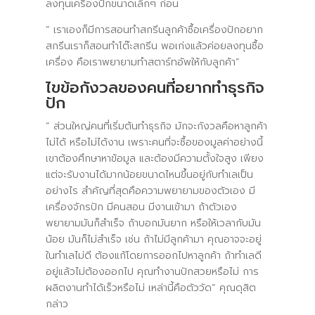
ลงทุนเครื่องปักขนาดเล็กๆ ก่อน
“ เราเองก็มีการสอนทำสกรีนลูกค้าซื้อเครื่องปักอยาก
สกรีนเราก็สอนทำโต๊ะสกรีน พอเก่งแล้วค่อยลงทุนซื้อ
เครื่อง คือเราพยายามทำสตาร์ทอัพให้กับลูกค้า”
ไขข้อกังวลของคนที่อยากทำธุรกิจ
ปัก
“ ส่วนใหญ่คนที่เริ่มต้นทำธุรกิจ มักจะกังวลคือหาลูกค้า
ไม่ได้ หรือไม่ได้งาน เพราะคนที่จะซื้อของมูลค่าอย่างนี้
เขาต้องศึกษาหาข้อมูล และต้องมีความตั้งใจสูง เพียง
แต่จะรับงานได้มากน้อยขนาดไหนขึ้นอยู่กับทำเลเป็น
อย่างไร สำคัญที่สุดคือความพยายามของตัวเอง มี
เครื่องจักรปัก มีคนสอน มีงานเข้ามา ถ้าตัวเอง
พยายามมันก็สำเร็จ ถ้าบอกมันยาก หรือให้เวลากับมัน
น้อย มันก็ไม่สำเร็จ เช่น ถ้าไม่มีลูกค้ามา คุณอาจจะอยู่
ในทำเลไม่ดี ต้องแก้โดยการออกไปหาลูกค้า ถ้าทำเลดี
อยู่แล้วไม่ต้องออกไป คุณทำงานปักสวยหรือไม่ การ
ผลิตงานทำได้เร็วหรือไม่ เหล่านี้คือตัววัด” คุณดุสิต
กล่าว