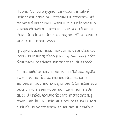
Hooray Venture ผู้บุกเบิกและพัฒนาเทคโนโลยี
เครื่องจักรปักของไทย ได้วางแผนปั้นสตาร์ทอัพ ผู้ที่
ต้องการเริ่มธุรกิจแฟชั่น พร้อมเปิดโฉมเครื่องจักรปัก
รุ่นล่าสุดที่มาพร้อมกับความอัจฉริยะ ความเร็วสูง ฝี
เข็มละเอียด ในงานเลี้ยงขอบคุณลูกค้า ที่โรงแรมระยอ
งบีช 9-11 กันยายน 2559
คุณดุสิต มั่นแถม กรรมการผู้จัดการ บริษัทฮูเรย์ เวน
เจอร์ (ประเทศไทย) จำกัด (Hooray Venture) กล่าว
ถึงแนวคิดในการส่งเสริมผู้ที่ต้องการจะเริ่มธุรกิจว่า
“ เรามองเห็นโอกาสและช่องทางการเติบโตของธุรกิจ
แฟชั่นของไทย ที่ต้องอาศัยทักษะฝีมือ ความคิด
สร้างสรรค์ ผนวกกับความรู้ความเข้าใจในการใช้เครื่อง
มือต่างๆ ในการออกแบบลายปัก และเทคนิคการปัก
สมัยใหม่ เราจีงมีความคิดที่อยากจะถ่ายทอดความรู้
ต่างๆ เหล่านี้สู่ SME หรือ ผู้ประกอบการรุ่นใหม่ๆ โดย
จะเริ่มทำโปรเจคสตาร์ทอัพ ร่วมกับสถาบันการศึกษา