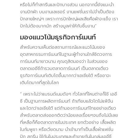
หรือไม่ก็ทำสกรีนและปักบางส่วน นอกจากนี้ยังแนะนำ
งานปักผ้า บนงานเลเซอร์ งานแฟชั่นเราไม่จำเป็นต้อง
ปักลายใหญ่ๆ เพราะการปักใหญ่ผลเสียคือผ้าจะแข็ง เรา
ปักไม่ต้องมากนัก สร้างมูลค่าให้กับชิ้นงาน”
มองแนวโน้มธุรกิจการ์เมนท์
สำหรับความเห็นต่อสถานการณ์และแนวโน้มของ
อุตสาหกรรมการ์เมนท์ในฐานะผู้ทำงานใกล้ชิดวงการ
การ์เมนท์มายาวนาน คุณดุสิตมองว่า ในส่วนของ
ตลาดเออีซีถ้ารวมตลาดการ์เมนท์ เป็นตลาดเดียว
ธุรกิจการ์เมนท์เติบโตขึ้นมากกว่าเอเชียใต้ หรืออาจะ
เติบโตมากที่สุดในโลก
“ เพราะไม่ว่าแบรนด์เนมดังๆ ทั่วโลกที่ไหนต่างก็ใช้ เออี
ซี เป็นฐานการผลิตการ์เมนท์ ถ้าเทียบแล้วโตไม่แพ้จีน
และโตกว่าเอเชียใต้ แต่ถ้ามองการ์เมนท์ไทยอย่างเดียว
สำหรับตลาดส่งออกติดว่าน้อยลงเรื่อยๆจนถึงไม่มีเลย
ที่เหลือก็คือตลาดภายในประเทศ ยกตัวอย่าง เสื้อผลิต
ในกัมพูชา หรือเวียดนาม นำเข้ามาทำเป็นเสื้อผ้าแฟชั่น
ปัก สกรีน ใช้กันในประเทศและค้าขายกันในกลุ่มเออีซี