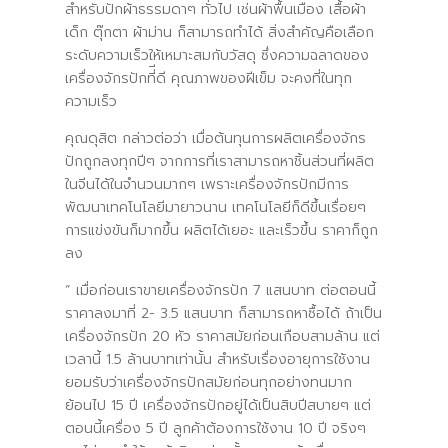
สำหรับปักผ้าธรรมดาๆ ทั่วไป เช่นผ้าพื้นเมือง เสื้อผ้า
เด็ก ตุ๊กตา ผ้าม่าน ก็สามารถทำได้ สิ่งสำคัญคือเลือก
ระดับความเร็วให้เหมาะสมกับวัสดุ ซึ่งความฉลาดของ
เครื่องจักรปักที่ีดี คุณภาพของฝีเข็ม จะคงที่ในทุก
ความเร็ว
คุณดุสิต กล่าวต่อว่า เมื่อต้นทุนการผลิตเครื่องจักร
ปักถูกลงทุกปีๆ จากการที่เราสามารถหาชิ้นส่วนที่ผลิต
ในจีนได้ในจำนวนมากๆ เพราะเครื่องจักรปักมีการ
พัฒนาเทคโนโลยีมายาวนาน เทคโนโลยีก็ดีขึ้นเรื่อยๆ
การแข่งขันก็มากขึ้น ผลิตได้เยอะ และเร็วขึ้น ราคาก็ถูก
ลง
“ เมื่อก่อนเราขายเครื่องจักรปัก 7 แสนบาท ต่อตอนนี้
ราคาลงมาที่ 2- 3.5 แสนบาท ก็สามารถหาซื้อได้ ถ้าเป็น
เครื่องจักรปัก 20 หัว ราคาสมัยก่อนเกือบสามล้าน แต่
เวลานี้ 1.5 ล้านบาทเท่านั้น สำหรับเรื่องอายุการใช้งาน
ยอมรับว่าเครื่องจักรปักสมัยก่อนทุกอย่างทนมาก
ย้อนไป 15 ปี เครื่องจักรปักอยู่ได้เป็นสิบปีสบายๆ แต่
ตอนนี้เครื่อง 5 ปี ลูกค้าต้องการใช้งาน 10 ปี จริงๆ