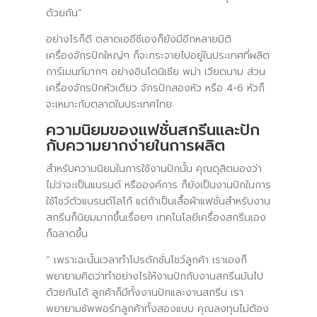
ด้วยกัน”
อย่างไรก็ดี ตลาดเออีซีเองก็ยังมีอีกหลายมิติ
เครื่องจักรปักใหญ่ๆ ก็จะกระจายไปอยู่ในประเทศที่ผลิต
การ์เมนท์มากๆ อย่างอินโดนิเซีย พม่า เวียดนาม ส่วน
เครื่องจักรปักหัวเดียว จักรปักสองหัว หรือ 4-6 หัวก็
จะเหมาะกับตลาดในประเทศไทย
ความนิยมของแฟชั่นสกรีนและปัก
กับความยากง่ายในการผลิต
สำหรับความนิยมในการใช้งานปักนั้น คุณดุสิตมองว่า
ไม่ว่าจะเป็นแบรนด์ หรือองค์การ ก็ยังเป็นงานปักในการ
ใช้โชว์ตัวแบรนด์โลโก้ แต่ถ้าเป็นเสื้อผ้าแฟชั่นสำหรับงาน
สกรีนก็นิยมมากขึ้นเรื่อยๆ เทคโนโลยีเครื่องสกรีนเอง
ก็ฉลาดขึ้น
“ เพราะฉะนั้นเวลาทำโปรดักชั่นโชว์ลูกค้า เราเองก็
พยายามคิดว่าทำอย่างไรให้งานปักกับงานสกรีนมันไป
ด้วยกันได้ ลูกค้าก็มีทั้งงานปักและงานสกรีน เรา
พยายามซัพพอร์ทลูกค้าทั้งสองแบบ คุณลงทุนไม่ต้อง