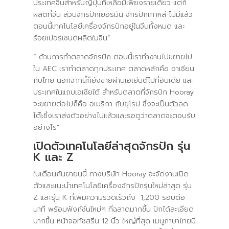
ประเทศจีนสำหรับญี่ปุ่นที่เหลือมีเพียงรายเดียว แต่ก็
ผลิตที่จีน ส่วนจักรปักเยอรมัน จักรปักเกาหลี ไม่มีแล้ว
ตอนนี้เทคโนโลยีเครื่องจักรปักอยู่ในจีนทั้งหมด และ
ร้อยเปอร์เซนต์ผลิตในจีน”
“ ด้านการทำตลาดจักรปัก ตอนนี้เราทำงานไปขยายไป
ใน AEC เราทำตลาดทุกประเทศ ตลาดหลักคือ อาเซียน
กับไทย นอกจากนี้ก็ยังขายผ่านเอเย่นต์ไปที่อินเดีย และ
ประเทศในแถบเอเชียใต้ สำหรับตลาดที่จักรปัก Hooray
จะขยายต่อไปก็คือ อเมริกา กับยุโรป ซึ่งจะเป็นตัวลด
โต๊ะซึ่งเราส่งตัวอย่างไปแล้วและรอดูว่าตลาดจะตอบรับ
อย่างไร”
เปิดตัวเทคโนโลยีล่าสุดจักรปัก รุ่น
K และ Z
ในเดือนกันยายนนี้ ทางบริษัท Hooray จะจัดงานเปิด
ตัวและแนะนำเทคโนโลยีเครื่องจักรปักรุ่นใหม่ล่าสุด รุ่น
Z และรุ่น K ที่เพิ่มความรวดเร็วถึง 1,200 รอบต่อ
นาที พร้อมฟังก์ชั่นใหม่ๆ ที่ฉลาดมากขึ้น ปักได้ละเอียด
มากขึ้น หน้าจอทัชสรีน 12 นิ้ว ใหญ๋ที่สุด เมนูภาษาไทยมี